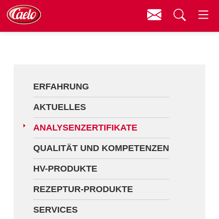
Kontakt
Menü
Erfahrung
Suchen
Aktuelles
Analysenzertifikate
ERFAHRUNG
Qualität und Kompetenzen
AKTUELLES
HV-Produkte
ANALYSENZERTIFIKATE
Rezeptur-Produkte
QUALITÄT UND KOMPETENZEN
Services
HV-PRODUKTE
Fortbildungen
REZEPTUR-PRODUKTE
Downloads
SERVICES
Videos