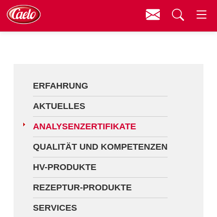
Kontakt
Menü
Erfahrung
Suchen
Aktuelles
Analysenzertifikate
ERFAHRUNG
Qualität und Kompetenzen
AKTUELLES
HV-Produkte
ANALYSENZERTIFIKATE
Rezeptur-Produkte
QUALITÄT UND KOMPETENZEN
Services
HV-PRODUKTE
Fortbildungen
REZEPTUR-PRODUKTE
Downloads
SERVICES
Videos