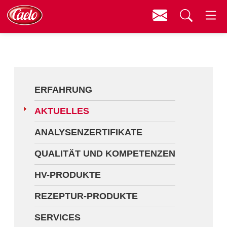
Kontakt
Menü
Erfahrung
Suchen
Aktuelles
Analysenzertifikate
ERFAHRUNG
Qualität und Kompetenzen
AKTUELLES
HV-Produkte
ANALYSENZERTIFIKATE
Rezeptur-Produkte
QUALITÄT UND KOMPETENZEN
Services
HV-PRODUKTE
Fortbildungen
REZEPTUR-PRODUKTE
Downloads
SERVICES
Videos