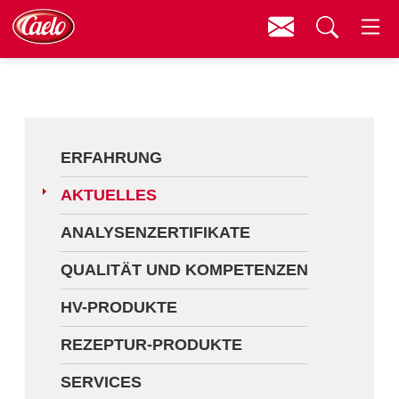
Kontakt
Menü
Erfahrung
Suchen
Aktuelles
Analysenzertifikate
ERFAHRUNG
Qualität und Kompetenzen
AKTUELLES
HV-Produkte
ANALYSENZERTIFIKATE
Rezeptur-Produkte
QUALITÄT UND KOMPETENZEN
Services
HV-PRODUKTE
Fortbildungen
REZEPTUR-PRODUKTE
Downloads
SERVICES
Videos