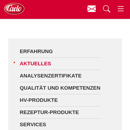
Kontakt
Menü
Erfahrung
Suchen
Aktuelles
Analysenzertifikate
ERFAHRUNG
Qualität und Kompetenzen
AKTUELLES
HV-Produkte
ANALYSENZERTIFIKATE
Rezeptur-Produkte
QUALITÄT UND KOMPETENZEN
Services
HV-PRODUKTE
Fortbildungen
REZEPTUR-PRODUKTE
Downloads
SERVICES
Videos