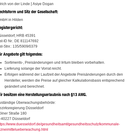
|
lrich von der Linde
Asiye Dogan
echtsform und Sitz der Gesellschaft:
mbH in Hilden
egistergericht:
üsseldorf, HRB 45391
st-ID Nr.: DE 811147692
st-Stnr.: 135/5909/0379
ür Angebote gilt folgendes:
Sortiments-, Preisänderungen und Irrtum bleiben vorbehalten.
Lieferung solange der Vorrat reicht.
Erfolgen während der Laufzeit der Angebote Preisänderungen durch den
Hersteller, werden die Preise auf gleicher Kalkulationsbasis entsprechend
geändert und berechnet.
ir besitzen eine Herstellungserlaubnis nach §13 AMG.
uständige Überwachungsbehörde:
ezirksregierung Düsseldorf
ölner Straße 180
-40227 Düsseldorf
ttps://www.duesseldorf.de/gesundheitsamt/gesundheitsschutz/kommunale-
rzneimittelueberwachung.html