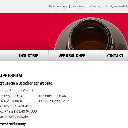
Unternehmen
|
Karriere
|
Presse
|
Analysenzertifik
INDUSTRIE
VERBRAUCHER
KONTAKT
MPRESSUM
erausgeber/Betreiber der Website
aesar & Loretz GmbH
erderstrasse 31 Röhfeldstrasse 46
-40721 Hilden D-53227 Bonn-Beuel
el: +49 21 03/49 94 0
ax: +49 21 03/49 94 300
ail:
info@caelo.de
eschäftsführung: