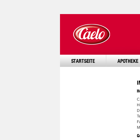
STARTSEITE
APOTHEKE
I
H
C
H
D
T
F
M
G