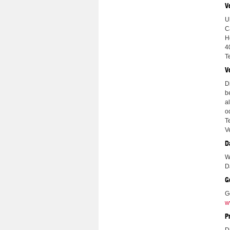
V
U
C
H
4
T
V
D
b
a
o
T
V
D
W
D
G
G
w
P