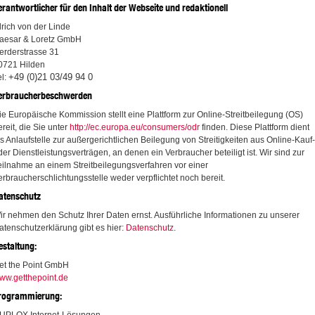
erantwortlicher für den Inhalt der Webseite und redaktionell
lrich von der Linde
aesar & Loretz GmbH
erderstrasse 31
0721 Hilden
+49 (0)21 03/49 94 0
el:
erbraucherbeschwerden
ie Europäische Kommission stellt eine Plattform zur Online-Streitbeilegung (OS)
ereit, die Sie unter
http://ec.europa.eu/consumers/odr
finden. Diese Plattform dient
ls Anlaufstelle zur außergerichtlichen Beilegung von Streitigkeiten aus Online-Kauf-
der Dienstleistungsverträgen, an denen ein Verbraucher beteiligt ist. Wir sind zur
eilnahme an einem Streitbeilegungsverfahren vor einer
erbraucherschlichtungsstelle weder verpflichtet noch bereit.
atenschutz
ir nehmen den Schutz Ihrer Daten ernst. Ausführliche Informationen zu unserer
atenschutzerklärung gibt es hier:
Datenschutz
.
estaltung:
et the Point GmbH
ww.getthepoint.de
rogrammierung: