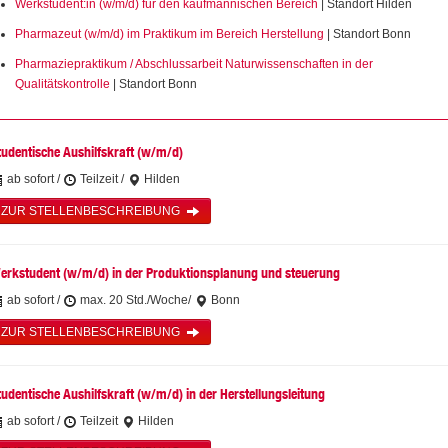
Werkstudent:in (w/m/d) für den kaufmännischen Bereich
| Standort Hilden
Pharmazeut (w/m/d) im Praktikum im Bereich Herstellung
| Standort Bonn
Pharmaziepraktikum / Abschlussarbeit Naturwissenschaften in der
Qualitätskontrolle
| Standort Bonn
tudentische Aushilfskraft (w/m/d)
ab sofort /
Teilzeit /
Hilden
ZUR STELLENBESCHREIBUNG
erkstudent (w/m/d) in der Produktionsplanung und steuerung
ab sofort /
max. 20 Std./Woche/
Bonn
ZUR STELLENBESCHREIBUNG
tudentische Aushilfskraft (w/m/d) in der Herstellungsleitung
ab sofort /
Teilzeit
Hilden