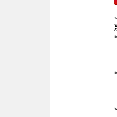
W
W
S
I
I
W