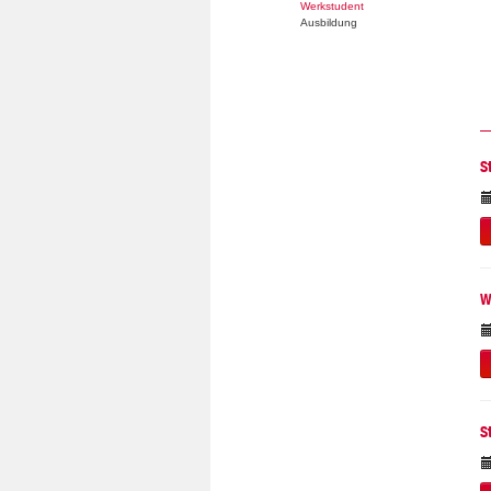
Werkstudent
Ausbildung
S
W
S