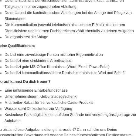
Du unterstützt uns bei verschiedensten administrativen, kaufmännischen
Tätigkeiten in einer zugeordneten Abteilung
Du entlastest die kaufmännischen Abteilungen bei der Anlage und Pflege von
Stammdaten
Die Kommunikation (sowohl telefonisch als auch per E-Mail) mit externen
Dienstleistern und internen Fachbereichen zählt ebenfalls zu deinen Aufgaben
Du organisierst die Ablage
eine Qualifikationen:
Du bist eine zuverlässige Person mit hoher Eigenmotivation
Du besitzt eine strukturierte Arbeitsweise
Du besitzt gute MS-Office Kenntnisse (Word, Excel, PowerPoint)
Du besitzt kommunikationssichere Deutschkenntnisse in Wort und Schrift
orauf kannst Du dich freuen?
Eine umfassende Einarbeitungsphase
Unternehmensfeiern, Geburtstagsgeschenk
Mitarbeiter-Rabatt für frei verkäufliche Caelo-Produkte
Wasser steht Dir kostenlos zur Verfügung
Kostenlose Parkmöglichkeiten auf dem Gelände und verkehrsgünstige Lage zu
Autobahn
u bist an dieser Aufgabenstellung interessiert? Dann schicke uns Deine
ussagekräftige Bewerbung mit Angabe Deines frühestmöglichen Einstiegsdatum