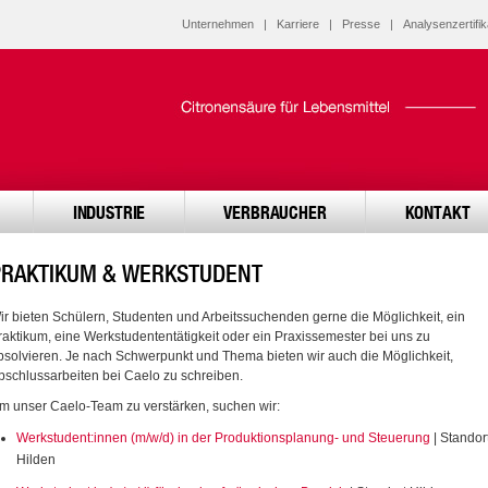
Unternehmen
|
Karriere
|
Presse
|
Analysenzertifik
INDUSTRIE
VERBRAUCHER
KONTAKT
PRAKTIKUM & WERKSTUDENT
ir bieten Schülern, Studenten und Arbeitssuchenden gerne die Möglichkeit, ein
raktikum, eine Werkstudententätigkeit oder ein Praxissemester bei uns zu
bsolvieren. Je nach Schwerpunkt und Thema bieten wir auch die Möglichkeit,
bschlussarbeiten bei Caelo zu schreiben.
m unser Caelo-Team zu verstärken, suchen wir:
Werkstudent:innen (m/w/d) in der Produktionsplanung- und Steuerung
| Standor
Hilden