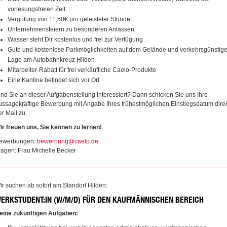
vorlesungsfreien Zeit
Vergütung von 11,50€ pro geleisteter Stunde
Unternehmensfeiern zu besonderen Anlässen
Wasser steht Dir kostenlos und frei zur Verfügung
Gute und kostenlose Parkmöglichkeiten auf dem Gelände und verkehrsgünstig
Lage am Autobahnkreuz Hilden
Mitarbeiter-Rabatt für frei verkäufliche Caelo-Produkte
Eine Kantine befindet sich vor Ort
ind Sie an dieser Aufgabenstellung interessiert? Dann schicken Sie uns Ihre
ussagekräftige Bewerbung mit Angabe Ihres frühestmöglichen Einstiegsdatum dire
er Mail zu.
ir freuen uns, Sie kennen zu lernen!
ewerbungen:
bewerbung@caelo.de
ragen: Frau Michelle Becker
ir suchen ab sofort am Standort Hilden:
ERKSTUDENT:IN (W/M/D) FÜR DEN KAUFMÄNNISCHEN BEREICH
eine zukünftigen Aufgaben: