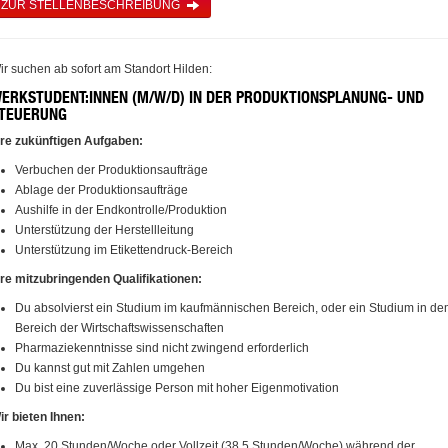
ZUR STELLENBESCHREIBUNG
ir suchen ab sofort am Standort Hilden:
ERKSTUDENT:INNEN (M/W/D) IN DER PRODUKTIONSPLANUNG- UND
TEUERUNG
hre zukünftigen Aufgaben:
Verbuchen der Produktionsaufträge
Ablage der Produktionsaufträge
Aushilfe in der Endkontrolle/Produktion
Unterstützung der Herstellleitung
Unterstützung im Etikettendruck-Bereich
hre mitzubringenden Qualifikationen:
Du absolvierst ein Studium im kaufmännischen Bereich, oder ein Studium in d
Bereich der Wirtschaftswissenschaften
Pharmaziekenntnisse sind nicht zwingend erforderlich
Du kannst gut mit Zahlen umgehen
Du bist eine zuverlässige Person mit hoher Eigenmotivation
ir bieten Ihnen:
Max. 20 Stunden/Woche oder Vollzeit (38,5 Stunden/Woche) während der