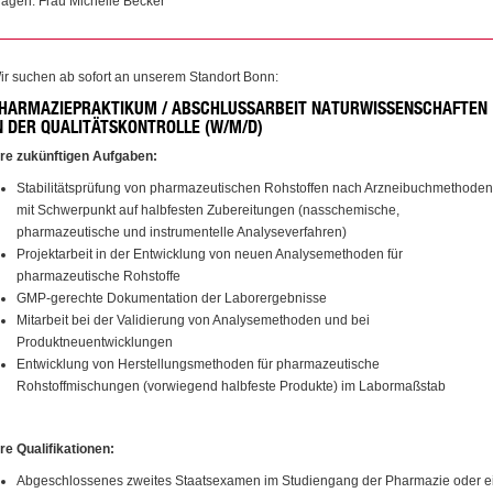
ragen: Frau Michelle Becker
ir suchen ab sofort an unserem Standort Bonn:
HARMAZIEPRAKTIKUM / ABSCHLUSSARBEIT NATURWISSENSCHAFTEN
N DER QUALITÄTSKONTROLLE (W/M/D)
hre zukünftigen­ Aufgaben:
Stabilitätsprüfung von pharmazeutischen Rohstoffen nach Arzneibuchmethoden
mit Schwerpunkt auf halbfesten Zubereitungen (nasschemische,
pharmazeutische und instrumentelle Analyseverfahren)
Projektarbeit in der Entwicklung von neuen Analysemethoden für
pharmazeutische Rohstoffe
GMP-gerechte Dokumentation der Laborergebnisse
Mitarbeit bei der Validierung von Analysemethoden und bei
Produktneuentwicklungen
Entwicklung von Herstellungsmethoden für pharmazeutische
Rohstoffmischungen (vorwiegend halbfeste Produkte) im Labormaßstab
hre Qualifikationen:
Abgeschlossenes zweites Staatsexamen im Studiengang der Pharmazie oder e