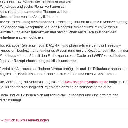
An diesem Tag können die Teilnehmer aus vier
Workshops und sechs Plenar-vorträgen zu
verschiedenen spannenden Themen wählen.
Diese reichen von der Analytik über die
Rezepturherstellung verschiedene Darreichungsformen bis hin zur Kennzeichnung
und Abgabe von Rezepturen. Ziel des Rezeptur-symposiums ist es, Wissen zu
vermitteln und einen interaktiven und persönlichen Austausch zwischen den
Teilnehmern zu ermöglichen.
Hochkarätige Referenten vom DAC/NRF und pharma4u werden das Rezeptur-
symposium begleiten und fundiertes Wissen rund um die Rezeptur vermitteln. In de
Workshops können Sie mit den Fachexperten von Caelo und WEPA ver-schiedene
Tipps zur Rezepturherstellung praktisch umsetzen.
Es wird ein Austausch auf hohem Niveau ermöglicht und die Teilnehmer haben die
Möglichkeit, Bedürfnisse und Chancen zu vertiefen und offen zu diskutieren.
Die Anmeldung zur Veranstaltung ist unter
www.rezeptursymposium.de
möglich. Da
die Teilnehmerzahl begrenzt ist, empfehlen wir eine zeitnahe Anmeldung.
Caelo und WEPA freuen sich auf zahlreiche Teilnehmer und eine erfolgreiche
Veranstaltung!
« Zurück zu Pressemeldungen