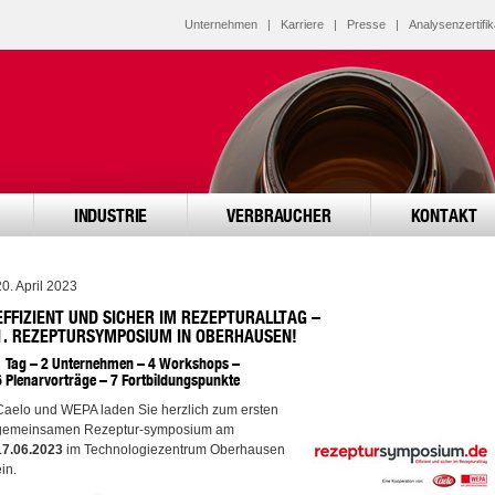
Unternehmen
|
Karriere
|
Presse
|
Analysenzertifik
INDUSTRIE
VERBRAUCHER
KONTAKT
20. April 2023
EFFIZIENT UND SICHER IM REZEPTURALLTAG –
1. REZEPTURSYMPOSIUM IN OBERHAUSEN!
1 Tag – 2 Unternehmen – 4 Workshops –
6 Plenarvorträge – 7 Fortbildungspunkte
Caelo und WEPA laden Sie herzlich zum ersten
gemeinsamen Rezeptur-symposium am
17.06.2023
im Technologiezentrum Oberhausen
in.