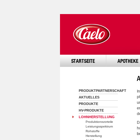
STARTSEITE
APOTHEKE
PRODUKTPARTNERSCHAFT
I
p
AKTUELLES
u
PRODUKTE
e
HV-PRODUKTE
d
LOHNHERSTELLUNG
Produktionsvorteile
D
Leistungsspektrum
h
Rohstoffe
b
Herstellung