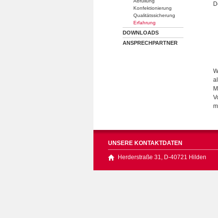
Abfüllung
D
Konfektionierung
Qualitätssicherung
Erfahrung
DOWNLOADS
ANSPRECHPARTNER
W
a
M
V
m
UNSERE KONTAKTDATEN
Herderstraße 31, D-40721 Hilden