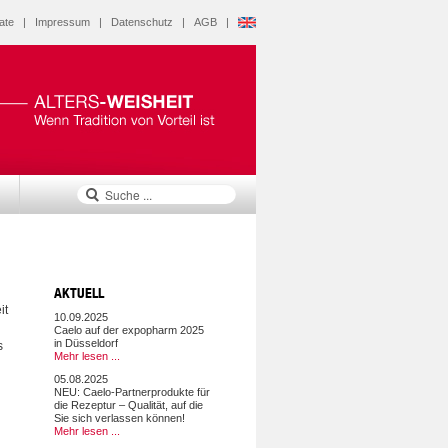
ate
|
Impressum
|
Datenschutz
|
AGB
|
AKTUELL
it
10.09.2025
Caelo auf der expopharm 2025
in Düsseldorf
s
Mehr lesen ...
05.08.2025
NEU: Caelo-Partnerprodukte für
die Rezeptur – Qualität, auf die
Sie sich verlassen können!
Mehr lesen ...