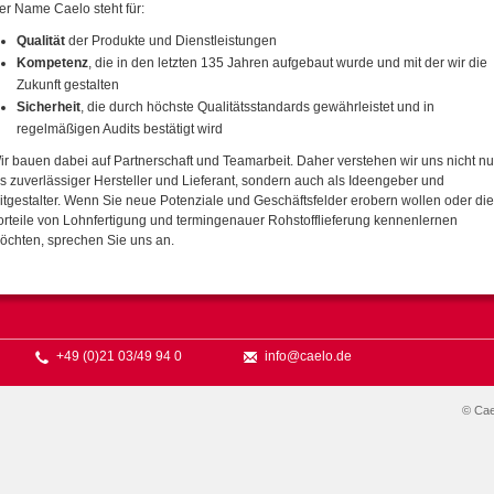
er Name Caelo steht für:
Qualität
der Produkte und Dienstleistungen
Kompetenz
, die in den letzten 135 Jahren aufgebaut wurde und mit der wir die
Zukunft gestalten
Sicherheit
, die durch höchste Qualitätsstandards gewährleistet und in
regelmäßigen Audits bestätigt wird
ir bauen dabei auf Partnerschaft und Teamarbeit. Daher verstehen wir uns nicht nu
ls zuverlässiger Hersteller und Lieferant, sondern auch als Ideengeber und
itgestalter. Wenn Sie neue Potenziale und Geschäftsfelder erobern wollen oder die
orteile von Lohnfertigung und termingenauer Rohstofflieferung kennenlernen
öchten, sprechen Sie uns an.
+49 (0)21 03/49 94 0
info@caelo.de
© Ca