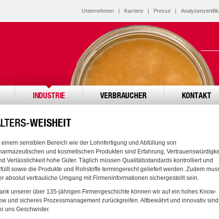
Unternehmen
|
Karriere
|
Presse
|
Analysenzertifik
INDUSTRIE
VERBRAUCHER
KONTAKT
ALTERS-
WEISHEIT
n einem sensiblen Bereich wie der Lohnfertigung und Abfüllung von
harmazeutischen und kosmetischen Produkten sind Erfahrung, Vertrauenswürdigke
nd Verlässlichkeit hohe Güter. Täglich müssen Qualitätsstandards kontrolliert und
rfüllt sowie die Produkte und Rohstoffe termingerecht geliefert werden. Zudem mus
er absolut vertrauliche Umgang mit Firmeninformationen sichergestellt sein.
ank unserer über 135-jährigen Firmengeschichte können wir auf ein hohes Know-
ow und sicheres Prozessmanagement zurückgreifen. Altbewährt und innovativ sind
ei uns Geschwister.