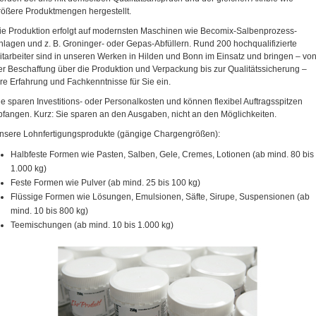
rößere Produktmengen hergestellt.
ie Produktion erfolgt auf modernsten Maschinen wie Becomix-Salbenprozess-
nlagen und z. B. Groninger- oder Gepas-Abfüllern. Rund 200 hochqualifizierte
itarbeiter sind in unseren Werken in Hilden und Bonn im Einsatz und bringen – vo
er Beschaffung über die Produktion und Verpackung bis zur Qualitätssicherung –
hre Erfahrung und Fachkenntnisse für Sie ein.
ie sparen Investitions- oder Personalkosten und können flexibel Auftragsspitzen
bfangen. Kurz: Sie sparen an den Ausgaben, nicht an den Möglichkeiten.
nsere Lohnfertigungsprodukte (gängige Chargengrößen):
Halbfeste Formen wie Pasten, Salben, Gele, Cremes, Lotionen (ab mind. 80 bis
1.000 kg)
Feste Formen wie Pulver (ab mind. 25 bis 100 kg)
Flüssige Formen wie Lösungen, Emulsionen, Säfte, Sirupe, Suspensionen (ab
mind. 10 bis 800 kg)
Teemischungen (ab mind. 10 bis 1.000 kg)