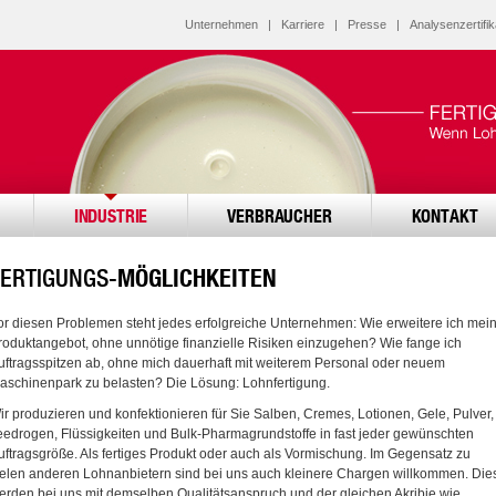
Unternehmen
|
Karriere
|
Presse
|
Analysenzertifik
INDUSTRIE
VERBRAUCHER
KONTAKT
FERTIGUNGS-
MÖGLICHKEITEN
or diesen Problemen steht jedes erfolgreiche Unternehmen: Wie erweitere ich mei
roduktangebot, ohne unnötige finanzielle Risiken einzugehen? Wie fange ich
uftragsspitzen ab, ohne mich dauerhaft mit weiterem Personal oder neuem
aschinenpark zu belasten? Die Lösung: Lohnfertigung.
ir produzieren und konfektionieren für Sie Salben, Cremes, Lotionen, Gele, Pulver,
eedrogen, Flüssigkeiten und Bulk-Pharmagrundstoffe in fast jeder gewünschten
uftragsgröße. Als fertiges Produkt oder auch als Vormischung. Im Gegensatz zu
ielen anderen Lohnanbietern sind bei uns auch kleinere Chargen willkommen. Die
erden bei uns mit demselben Qualitätsanspruch und der gleichen Akribie wie