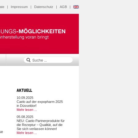
ate
|
Impressum
|
Datenschutz
|
AGB
|
AKTUELL
n
10.09.2025
Caelo auf der expopharm 2025
in Düsseldorf
Mehr lesen ...
05.08.2025
NEU: Caelo-Partnerprodukte für
die Rezeptur – Qualität, auf die
Sie sich verlassen können!
se
Mehr lesen ...