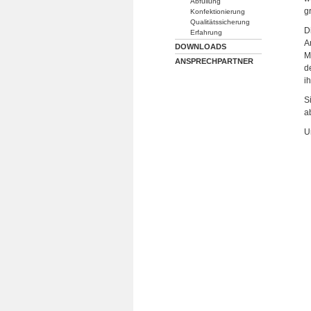
Abfüllung
g
Konfektionierung
Qualitätssicherung
D
Erfahrung
A
DOWNLOADS
M
ANSPRECHPARTNER
d
i
S
a
U