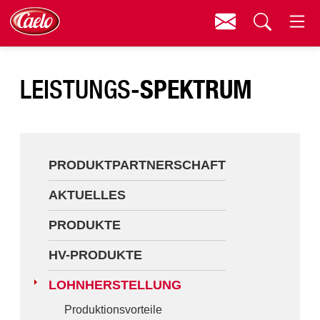
Kontakt
Menü
Produktpartnerschaft
Suchen
SPEKTRUM
LEISTUNGS-
Aktuelles
Produkte
HV-Produkte
PRODUKTPARTNERSCHAFT
Lohnherstellung
AKTUELLES
Downloads
PRODUKTE
Ansprechpartner
HV-PRODUKTE
LOHNHERSTELLUNG
Produktionsvorteile