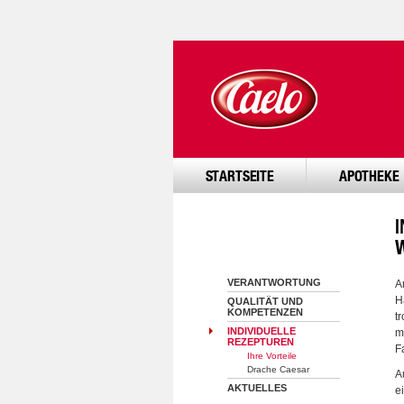
STARTSEITE
APOTHEKE
I
VERANTWORTUNG
A
H
QUALITÄT UND
KOMPETENZEN
t
INDIVIDUELLE
m
REZEPTUREN
F
Ihre Vorteile
Drache Caesar
A
AKTUELLES
e