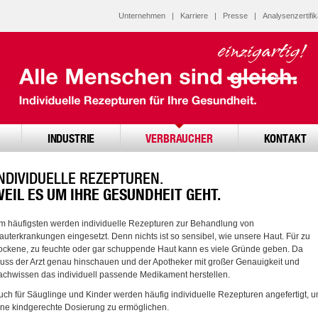
Unternehmen
|
Karriere
|
Presse
|
Analysenzertifik
INDUSTRIE
VERBRAUCHER
KONTAKT
NDIVIDUELLE REZEPTUREN.
WEIL ES UM IHRE GESUNDHEIT GEHT.
m häufigsten werden individuelle Rezepturen zur Behandlung von
auterkrankungen eingesetzt. Denn nichts ist so sensibel, wie unsere Haut. Für zu
rockene, zu feuchte oder gar schuppende Haut kann es viele Gründe geben. Da
uss der Arzt genau hinschauen und der Apotheker mit großer Genauigkeit und
achwissen das individuell passende Medikament herstellen.
uch für Säuglinge und Kinder werden häufig individuelle Rezepturen angefertigt, 
ine kindgerechte Dosierung zu ermöglichen.