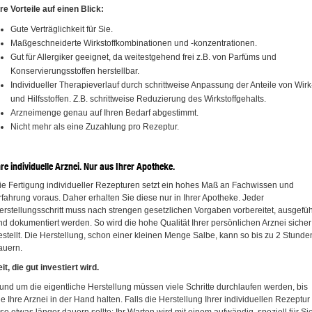
hre Vorteile auf einen Blick:
Gute Verträglichkeit für Sie.
Maßgeschneiderte Wirkstoffkombinationen und -konzentrationen.
Gut für Allergiker geeignet, da weitestgehend frei z.B. von Parfüms und
Konservierungsstoffen herstellbar.
Individueller Therapieverlauf durch schrittweise Anpassung der Anteile von Wirk
und Hilfsstoffen. Z.B. schrittweise Reduzierung des Wirkstoffgehalts.
Arzneimenge genau auf Ihren Bedarf abgestimmt.
Nicht mehr als eine Zuzahlung pro Rezeptur.
hre individuelle Arznei. Nur aus Ihrer Apotheke.
ie Fertigung individueller Rezepturen setzt ein hohes Maß an Fachwissen und
rfahrung voraus. Daher erhalten Sie diese nur in Ihrer Apotheke. Jeder
erstellungsschritt muss nach strengen gesetzlichen Vorgaben vorbereitet, ausgefüh
nd dokumentiert werden. So wird die hohe Qualität Ihrer persönlichen Arznei sicher
estellt. Die Herstellung, schon einer kleinen Menge Salbe, kann so bis zu 2 Stunde
auern.
eit, die gut investiert wird.
und um die eigentliche Herstellung müssen viele Schritte durchlaufen werden, bis
ie Ihre Arznei in der Hand halten. Falls die Herstellung Ihrer individuellen Rezeptur